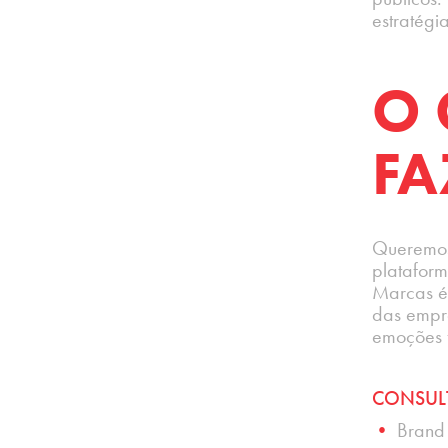
estratégi
O 
F
Queremos
plataform
Marcas é
das empre
emoções f
CONSUL
•
Brand 