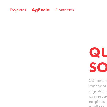
Projectos
Agência
Contactos
Q
S
30 anos d
vencedor
e gestão 
os merca
negócio, 
públicos.