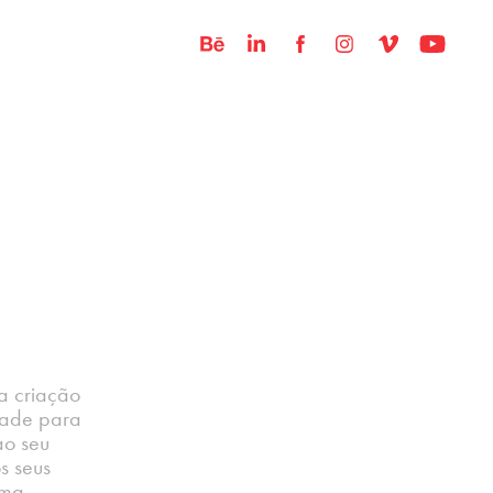
a criação
dade para
ao seu
s seus
uma