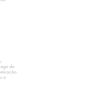
,
esign de
unicação
o a