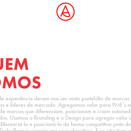
UEM
OMOS
e experiência deram-nos um vasto portefólio de marcas
as e líderes de mercado. Agregamos valor para PME’s n
de marcas que diferenciam, posicionam e criam notorie
dos. Usamos o Branding e o Design para agregar valor 
diferenciá-lo e posicioná-lo de forma competitiva junto do
 Trabalhamos consigo nos seus objectivos. E se não tiver 