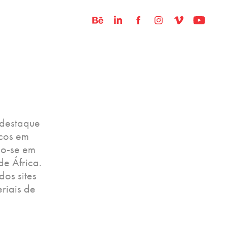
 destaque
icos em
do-se em
e África.
os sites
riais de